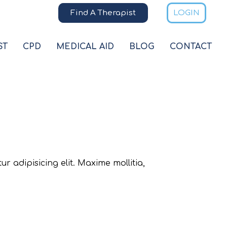
Find A Therapist
LOGIN
ST
CPD
MEDICAL AID
BLOG
CONTACT
 adipisicing elit. Maxime mollitia,