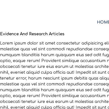
HOM
Evidence And Research Articles
Lorem ipsum dolor sit amet consectetur adipisicing eli
molestiae quas vel sint commodi repudiandae conse
numquam blanditiis harum quisquam eius sed odit fug
optio, eaque rerum! Provident similique accusantium 
obcaecati tenetur iure eius earum ut molestias archit
nihil, eveniet aliquid culpa officia aut! Impedit sit sunt 
tenetur error, harum nesciunt ipsum debitis quas aliqu
molestiae quas vel sint commodi repudiandae conse
numquam blanditiis harum quisquam eius sed odit fug
optio, eaque rerum! Provident similique accusantium 
obcaecati tenetur iure eius earum ut molestias archit
nihil, eveniet aliquid culpa officia aut! Impedit sit sunt 