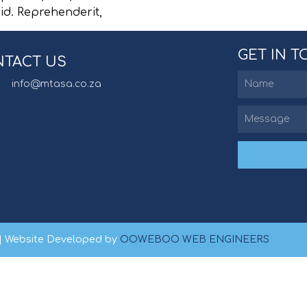
id. Reprehenderit,
GET IN 
TACT US
info@mtasa.co.za
| Website Developed by
OOWEBOO WEB ENGINEERS