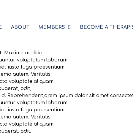
E
ABOUT
MEMBERS
BECOME A THERAPI
t. Maxime mollitia,
quuntur voluptatum laborum
iat iusto fuga praesentium
nemo autem. Veritatis
ecto voluptate aliquam
quaerat, odit,
id. Reprehenderit,orem ipsum dolor sit amet consectetur
quuntur voluptatum laborum
iat iusto fuga praesentium
nemo autem. Veritatis
ecto voluptate aliquam
quaerat, odit,